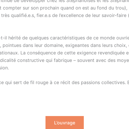
 continue de développer chez les Stéphanoises et les Stépha
aut compter sur son prochain quand on est au fond du trou), l
 très qualifié.e.s, fier.e.s de l’excellence de leur savoir-fair
 a-t-il hérité de quelques caractéristiques de ce monde ouvr
 pointues dans leur domaine, exigeantes dans leurs choix, c
nationaux. La conséquence de cette exigence revendiquée e
radicalité constructive qui fabrique – souvent avec des moy
sion.
ice qui sert de fil rouge à ce récit des passions collectives.
L’ouvrage